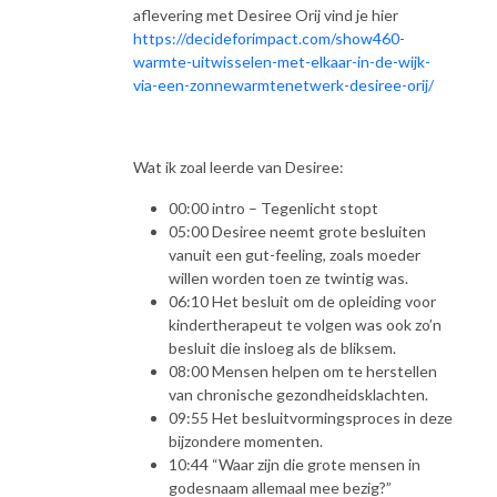
aflevering met Desiree Orij vind je hier
https://decideforimpact.com/show460-
warmte-uitwisselen-met-elkaar-in-de-wijk-
via-een-zonnewarmtenetwerk-desiree-orij/
Wat ik zoal leerde van Desiree:
00:00 intro – Tegenlicht stopt
05:00 Desiree neemt grote besluiten
vanuit een gut-feeling, zoals moeder
willen worden toen ze twintig was.
06:10 Het besluit om de opleiding voor
kindertherapeut te volgen was ook zo’n
besluit die insloeg als de bliksem.
08:00 Mensen helpen om te herstellen
van chronische gezondheidsklachten.
09:55 Het besluitvormingsproces in deze
bijzondere momenten.
10:44 “Waar zijn die grote mensen in
godesnaam allemaal mee bezig?”