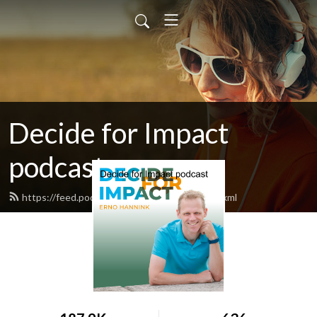
Decide for Impact
podcast
https://feed.podbean.com/ernohannink/feed.xml