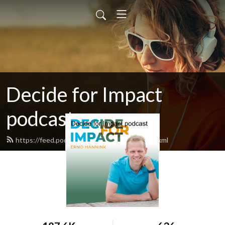
Decide for Impact
podcast
https://feed.podbean.com/ernohannink/feed.xml